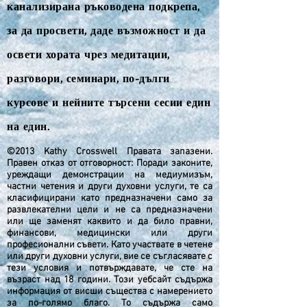
канализирана ръководена подкрепа,
за да просвети, даде възможност и да
освети хората чрез медитации,
разговори, семинари, по-дълги
курсове и нейните търсени сесии един
на един.
©2013 Kathy Crosswell Правата запазени.
Правен отказ от отговорност: Поради законите,
уреждащи демонстрации на медиумизъм,
частни четения и други духовни услуги, те са
класифицирани като предназначени само за
развлекателни цели и не са предназначени
или ще заменят каквито и да било правни,
финансови, медицински или други
професионални съвети. Като участвате в четене
или други духовни услуги, вие се съгласявате с
тези условия и потвърждавате, че сте на
възраст над 18 години. Този уебсайт съдържа
информация от висши същества с намерението
за по-голямо благо. То съдържа само