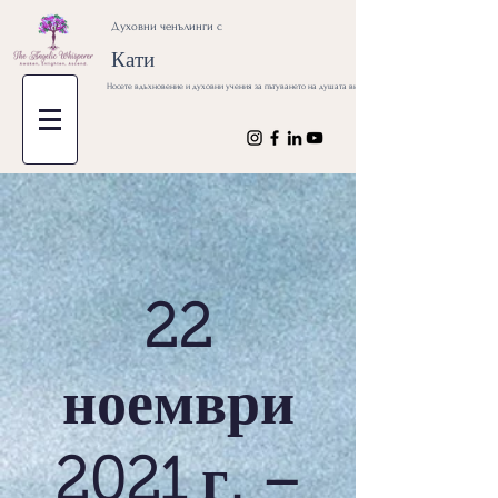
Духовни ченълинги с
Кати
Носете вдъхновение и духовни учения за пътуването на душата ви
22
ноември
2021 г. –