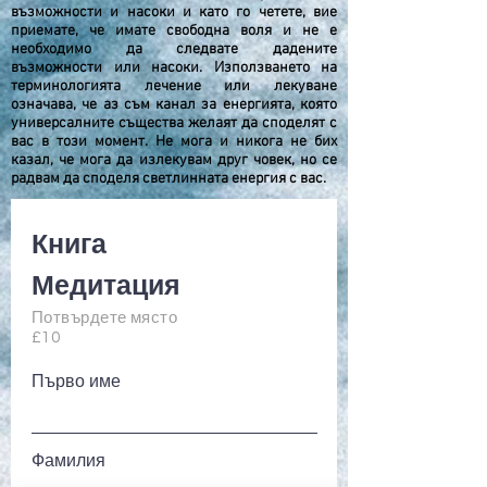
възможности и насоки и като го четете, вие
приемате, че имате свободна воля и не е
необходимо да следвате дадените
възможности или насоки. Използването на
терминологията лечение или лекуване
означава, че аз съм канал за енергията, която
универсалните същества желаят да споделят с
вас в този момент. Не мога и никога не бих
казал, че мога да излекувам друг човек, но се
радвам да споделя светлинната енергия с вас.
Книга
Медитация
Потвърдете място
£10
Първо име
Фамилия