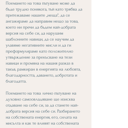
Поемането на това пътуване може да
бъде трудно понякога, тъй като трябва да
притежаваме нашите „неща“, да се
ангажираме да направим нещо за това,
което ни пречи да бъдем най-добрата
версия на себе си, да нарушим
шаблонните навици, да се научим да
улавяме негативните мисли и да ги
преформулираме като положително
утвърждение за прекъсване на тези
навици и промяна на нашия разказ в
такъв, рамкиран в енергията на любовта,
благодарността, даването, добротата и
благодатта.
Поемането на това лично пътуване на
духовно самоовладяване ще изисква
отдаване на себе си, за да станете най-
добрата версия на себе си. Разбирането
на собствената енергия, его, силата на
мисълта и как те влияят на собствената