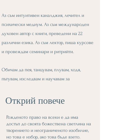
Аз съм интуитивен каналджия, лечител и
психически медиум. Аз съм международен
духовен автор с книги, преведени на 22
различни езика. Аз съм лектор, пиша курсове
и провеждам семинари и ритрийти.
Обичам да пея, танцувам, плувам, ходя,
пътувам, изследвам и научавам за
богатството и разнообразието на
човечеството.
Открий повече
Рожденото право на всеки е да има
достъп до своята божествена светлина на
творението и неограниченото изобилие,
но това е избор, ако това бъде взето.