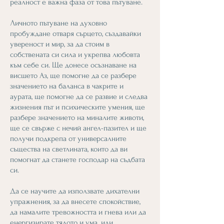
реалност е важна фаза от това пътуване.
Личното пътуване на духовно
пробуждане отваря сърцето, създавайки
увереност и мир, за да стоим в
собствената си сила и укрепва любовта
към себе си. Ще донесе осъзнаване на
висшето Аз, ще помогне да се разбере
значението на баланса в чакрите и
аурата, ще помогне да се развие и следва
жизнения път и психическите умения, ще
разбере значението на миналите животи,
ще се свърже с нечий ангел-пазител и ще
получи подкрепа от универсалните
същества на светлината, които да ви
помогнат да станете господар на съдбата
си.
Да се научите да използвате дихателни
упражнения, за да внесете спокойствие,
да намалите тревожността и гнева или да
енергизирате тялото и ума. или