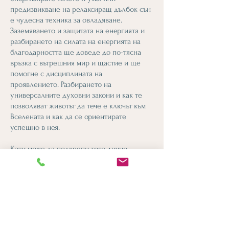
предизвикване на релаксиращ дълбок сън
е чудесна техника за овладяване.
Заземяването и защитата на енергията и
разбирането на силата на енергията на
благодарността ще доведе до по-тясна
връзка с вътрешния мир и щастие и ще
помогне с дисциплината на
проявлението. Разбирането на
универсалните духовни закони и как те
позволяват животът да тече е ключът към
Вселената и как да се ориентирате
успешно в нея.
Кати може да подкрепи това лично
пътуване, като се свърже с енергийните
полета – „човешките тела“ (физическо,
емоционално, умствено) и „висшия Аз“.
Тази връзка ще подчертае всички области,
които трябва да бъдат променени, за да
помогнат за свързване с интуицията или
за подкрепа на продължаващото