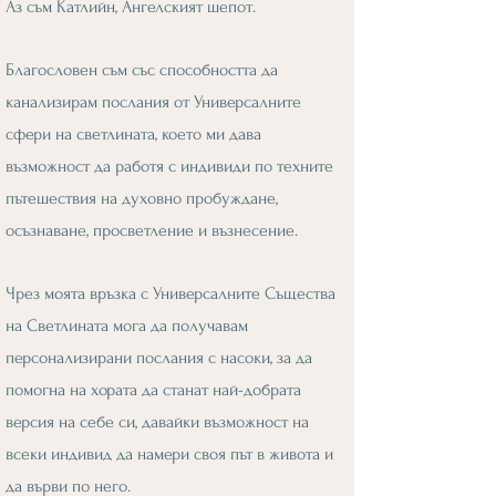
Аз съм Катлийн, Ангелският шепот.
Благословен съм със способността да
канализирам послания от Универсалните
сфери на светлината, което ми дава
възможност да работя с индивиди по техните
пътешествия на духовно пробуждане,
осъзнаване, просветление и възнесение.
Чрез моята връзка с Универсалните Същества
на Светлината мога да получавам
персонализирани послания с насоки, за да
помогна на хората да станат най-добрата
версия на себе си, давайки възможност на
всеки индивид да намери своя път в живота и
да върви по него.