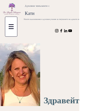
Духовни ченълинги с
Кати
Носете вдъхновение и духовни учения за пътуването на душата ви
Здравейте