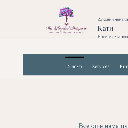
Духовни ченъли
Кати
Носете вдъхнове
У дома
Services
Кни
Все още няма пу