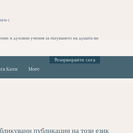
нги с
ние и духовни учения за пътуването на душата ви
Резервирайте сега
га Кати
More
бликувани публикации на този език