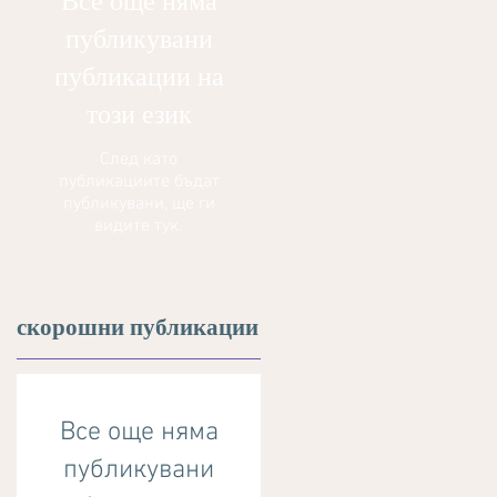
Все още няма
публикувани
публикации на
този език
След като
публикациите бъдат
публикувани, ще ги
видите тук.
скорошни публикации
Все още няма
публикувани