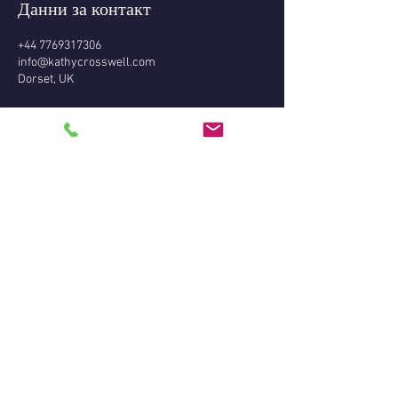
Данни за контакт
+44 7769317306
info@kathycrosswell.com
Dorset, UK
Правен отказ от отговорност:
Поради законите, уреждащи демонстрациите
на медиумизъм, частни четения и други
духовни услуги, те се класифицират като
предназначени само за развлекателни цели и
не са предназначени или ще заменят каквито
и да е правни, финансови, медицински или
професионални съвети. Като участвате в
четене или други духовни услуги, вие се
съгласявате с тези условия и потвърждавате,
че сте на възраст над 18 години. Този уебсайт
съдържа информация от висши същества с