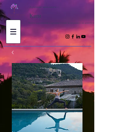
Духовни ченълинги с
Кати
Носете вдъхновение и духовни учения за пътуването на душата ви