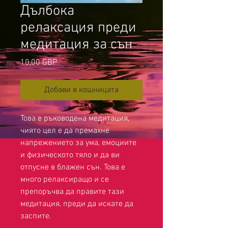
Дълбока
релаксация преди
медитация за сън
Цена
10,00 GBP
Добави в кошницата
Това е ръководена медитация,
чиято цел е да премахне
напрежението за ума, емоциите
и физическото тяло и да ви
отпусне в блажен сън. Това е
много релаксиращо и се
препоръчва да правите тази
медитация, преди да искате да
заспите.