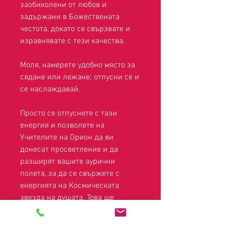
заобиколени от любов и
задържани в Божествената
честота, докато се свързвате и
изравнявате с тези качества.
Моля, намерете удобно място за
сядане или лежане; отпусни се и
се наслаждавай.
Просто се отпуснете с тази
енергия и позволете на
Учителите на Орион да ви
донесат просветление и да
разширят вашите аурични
полета, за да се свържете с
енергията на Космическата
звезда на душата. Това ще
премахне вашата съпротива
срещу вашето пътуване на