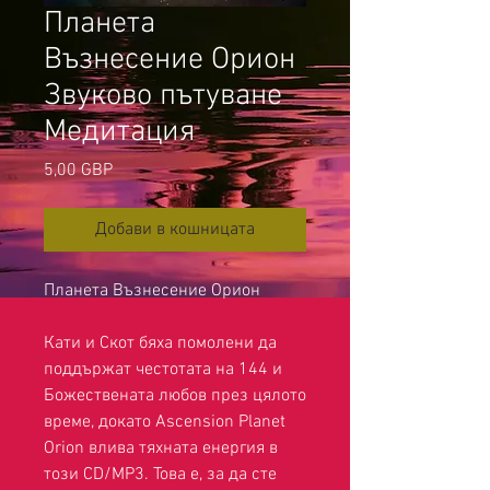
Планета
Възнесение Орион
Звуково пътуване
Медитация
Цена
5,00 GBP
Добави в кошницата
Планета Възнесение Орион
Кати и Скот бяха помолени да
поддържат честотата на 144 и
Божествената любов през цялото
време, докато Ascension Planet
Orion влива тяхната енергия в
този CD/MP3. Това е, за да сте