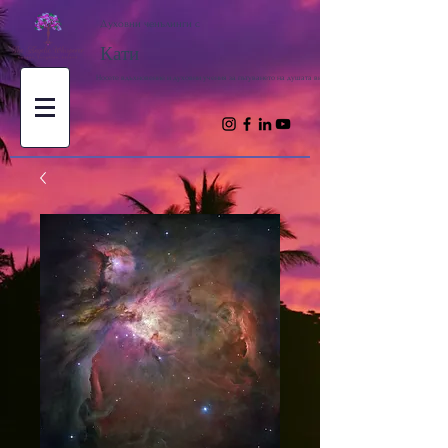
Духовни ченълинги с
Кати
Носете вдъхновение и духовни учения за пътуването на душата ви