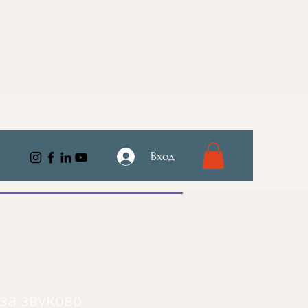
Вход
за звуково