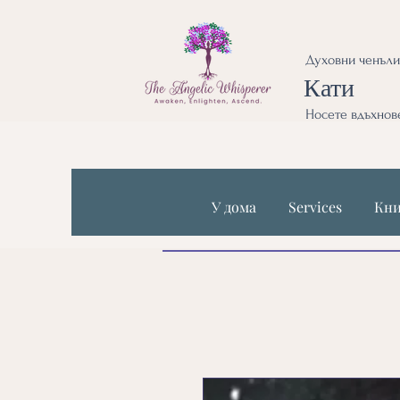
Духовни ченъли
Кати
Носете вдъхнове
У дома
Services
Кни