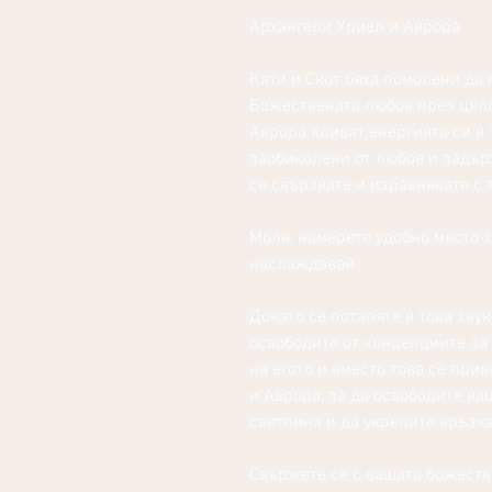
Архангели Уриел и Аврора
Кати и Скот бяха помолени да
Божествената любов през цяло
Аврора вливат енергията си в т
заобиколени от любов и задър
се свързвате и изравнявате с 
Моля, намерете удобно място з
наслаждавай.
Докато се потапяте в това звук
освободите от концепциите за 
на егото и вместо това се при
и Аврора, за да освободите в
светлина и да укрепите връзк
Свържете се с вашата божеств