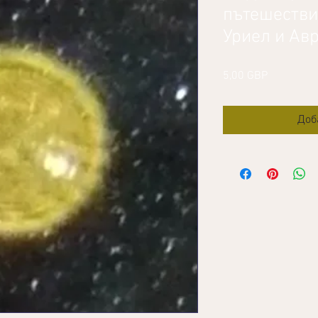
пътешестви
Уриел и Ав
Цена
5,00 GBP
Доб