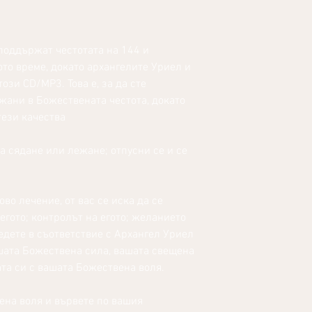
 поддържат честотата на 144 и
то време, докато архангелите Уриел и
ози CD/MP3. Това е, за да сте
жани в Божествената честота, докато
тези качества
а сядане или лежане; отпусни се и се
ово лечение, от вас се иска да се
егото; контролът на егото; желанието
ведете в съответствие с Архангел Уриел
ашата Божествена сила, вашата свещена
ата си с вашата Божествена воля.
ена воля и вървете по вашия