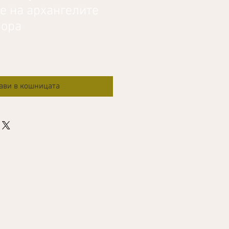
е на архангелите
рора
ави в кошницата