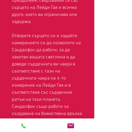
преодолени, свързвайки се със
сърцето на Лейди Гая и всичко
друго, което ви ограничава или
задържа.
Отворете сърцето си и задайте
намерението си да позволите на
Сандалфон да работи, за да
закотви вашата светлина и да
доведе сърдечната ви чакра в
съответствие с тази на
сърдечната чакра на 4-то
измерение на Лейди Гая и в
съответствие със сърдечния
ритъм на тази планета.
Сандалфон също работи за
създаване на божествена връзка
с всички същества на тази
планета, отваряйки сърцето ви,