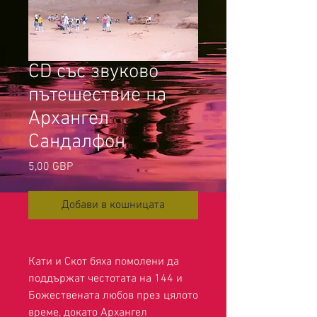
CD със звуково
пътешествие на
Архангел
Сандалфон
Цена
5,00 GBP
Добави в кошницата
Кати и Скот бяха помолени да
поддържат честотата на 144 и
Божествената любов през цялото
време, докато Архангел