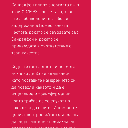
Сандалфон влива енергията им в
този CD/MP3. Това е така, за да
сте заобиколени от любов и
задържани в Божествената
честота, докато се свързвате със
Сандалфон и докато се
привеждате в съответствие с
тези качества.
Седнете или легнете и поемете
няколко дълбоки вдишвания,
като поставите намерението си
да позволи каквото и да е
изцеление и трансформации,
които трябва да се случат на
каквото и да е ниво. И помолете
целият контрол и/или съпротива
да бъдат напълно премахнати/