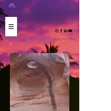
Духовни ченълинги с
Кати
Носете вдъхновение и духовни учения за пътуването на душата ви