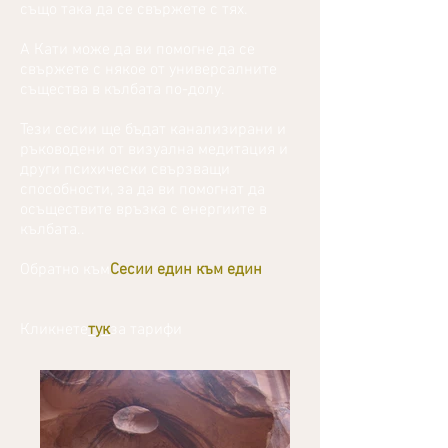
също така да се свържете с тях.
А Кати може да ви помогне да се
свържете с някое от универсалните
същества в кълбата по-долу.
Тези сесии ще бъдат канализирани и
ръководени от визуална медитация и
други психически свързващи
способности, за да ви помогнат да
осъществите връзка с енергиите в
кълбата..
Обратно към
Сесии един към един
Кликнете
тук
за тарифи