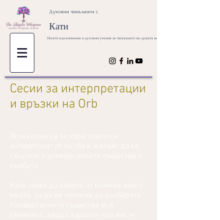
Духовни ченълинги с
Кати
Носете вдъхновение и духовни учения за пътуването на душата ви
Сесии за интерпретации
и връзки на Orb
Тези сесии са за хора, които се
интересуват от кълба и желаят да се
свържат с универсалните същества в
кълбата.
Кати може да работи от снимка, която
имате, за да ви помогне да разберете
Универсалните същества във
снимката, защо са дошли при вас и