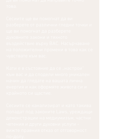
да ви помогнат да направите точно
това.
Сесиите ще ви помогнат да ви
разберете от различни гледни точки и
ще ви помогнат да разберете
духовните закони и тяхното
въздействие върху ВАС. Насърчаване
на положителни промени в това как се
чувствате към вас.
Кати е в състояние да се „настрои“
към вас и да сподели много уникален
начин да гледате на вашата лична
енергия и как оформяте живота си и
крайното си щастие.
Сесиите се канализират и като такива
попадат под законите Laws, уреждащи
демонстрации на медиумизъм, частни
четения и други духовни услуги -
вижте правния отказ от отговорност
по-долу.