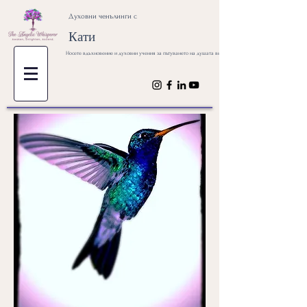
Духовни ченълинги с
Кати
Носете вдъхновение и духовни учения за пътуването на душата ви