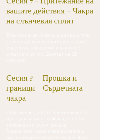
Сесия 7 - Притежание на
вашите действия - Чакра
на слънчевия сплит
Тази сесия ще се фокусира върху това
колко трудни могат да бъдат старите
модели на поведение и как да се
откъснете от тях. Ефектът на 3D
магнита!
Сесия 8 - Прошка и
граници - Сърдечната
чакра
Идва момент, когато преминаването
през движенията трябва да спре и
трябва да се случи прошка.
Сърдечната чакра е великолепна и
има най-удивителните самолечебни