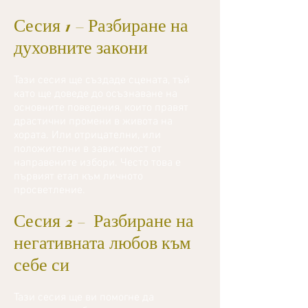
Сесия 1 – Разбиране на
духовните закони
Тази сесия ще създаде сцената, тъй
като ще доведе до осъзнаване на
основните поведения, които правят
драстични промени в живота на
хората. Или отрицателни, или
положителни в зависимост от
направените избори. Често това е
първият етап към личното
просветление.
Сесия 2 - Разбиране на
негативната любов към
себе си
Тази сесия ще ви помогне да