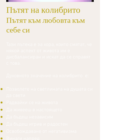
Пътят на колибрито
Пътят към любовта към
себе си
Тази пътека е за хора, които смятат, че
някой аспект от живота им е
дисбалансиран и искат да се справят
с това.
Духовното значение на колибрито е:
Позволете на светлината на душата си
да свети
Радвайки се на живота
Да живееш в настоящето
Да бъдеш независим
Да бъдеш игрив и радостен
Освобождаване от негативизма
Винаги напред