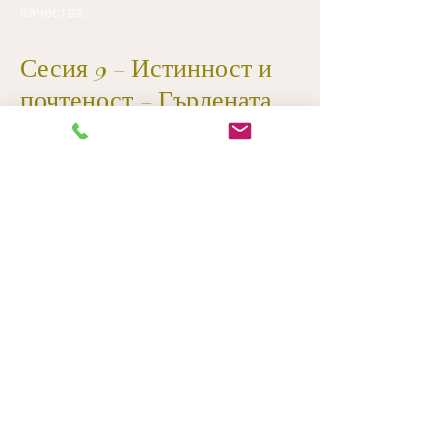
качества.
Сесия 9 - Истинност и
почтеност - Гърлената
чакра
Работата с тази чакра ще ви помогне
да видите колко честни, искрени и
цялостни сте със себе си. Ще ви
помогне да видите драмите около вас
и как играете роля в тях.
Сесия 10 - Илюзия -
Чакра на третото око
Тази чакра ви позволява да виждате
през илюзия или ще подчертае всички
3D игри, които играете на себе си. Тази
сесия ще ви донесе по-ясна визия и