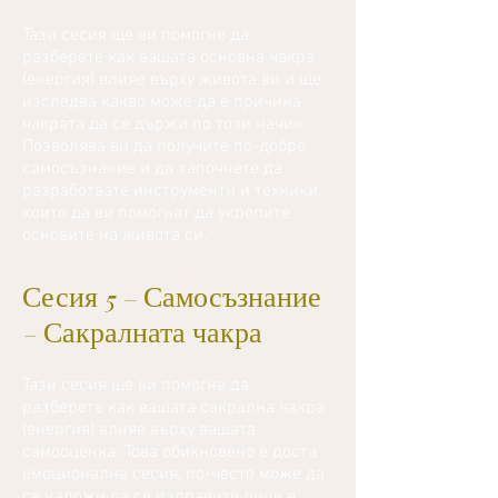
Тази сесия ще ви помогне да
разберете как вашата основна чакра
(енергия) влияе върху живота ви и ще
изследва какво може да е причина
чакрата да се държи по този начин.
Позволява ви да получите по-добро
самосъзнание и да започнете да
разработвате инструменти и техники,
които да ви помогнат да укрепите
основите на живота си.
Сесия 5 - Самосъзнание
- Сакралната чакра
Тази сесия ще ви помогне да
разберете как вашата сакрална чакра
(енергия) влияе върху вашата
самооценка. Това обикновено е доста
емоционална сесия, по-често може да
се наложи да се изправите лице в