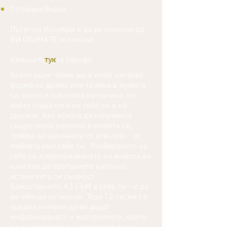
Отговаря бързо
Пътят на Колибри е да ви помогне да
ВИ ОБИЧАТЕ истински.
Кликнете
тук
за тарифи
Всеки един човек ще е имал някаква
форма на драма или травма в живота
си, която е повлияла на начина, по
който гледа сега на себе си и на
другите. Ако искате да направите
съществена разлика в живота си,
трябва да започнете от отвътре - от
любовта към себе си. Разбирането на
себе си и притежаването на живота ви
изисква да прегърнете напълно
истинската си същност -
Божественото АЗ СЪМ в себе си - и да
ви обичам истински. Тези 12 сесии са
предназначени да ви дадат
информираност и инструменти, които