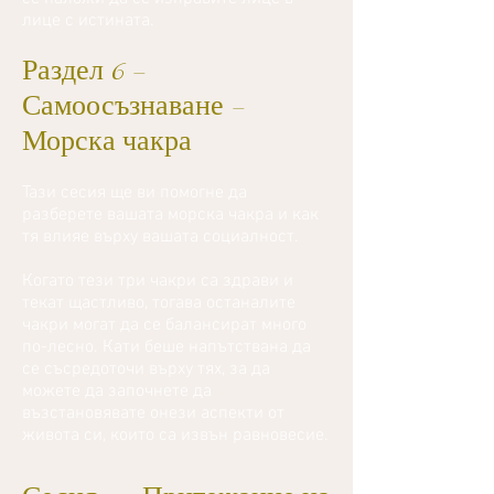
лице с истината.
Раздел 6 -
Самоосъзнаване -
Морска чакра
Тази сесия ще ви помогне да
разберете вашата морска чакра и как
тя влияе върху вашата социалност.
Когато тези три чакри са здрави и
текат щастливо, тогава останалите
чакри могат да се балансират много
по-лесно. Кати беше напътствана да
се съсредоточи върху тях, за да
можете да започнете да
възстановявате онези аспекти от
живота си, които са извън равновесие.