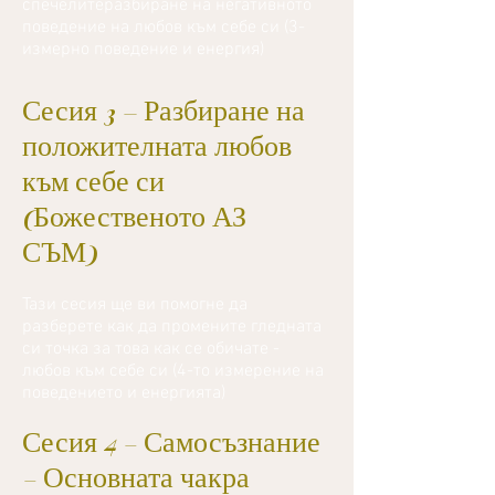
спечелите
разбиране на негативното
поведение на любов към себе си (3-
измерно поведение и енергия)
Сесия 3 – Разбиране на
положителната любов
към себе си
(Божественото АЗ
СЪМ)
Тази сесия ще ви помогне да
разберете как да промените гледната
си точка за това как се обичате -
любов към себе си (4-то измерение на
поведението и енергията)
Сесия 4 - Самосъзнание
- Основната чакра