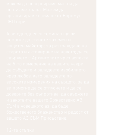
можем да резервираме маса и да
поръчаме храна. Можем да
организираме вземане от Борнмут
ЖП гари
Този еднодневен семинар ще ви
помогне да станете заземен и
защитен майстор; за разграждане на
старото и активиране на новото; да се
свържете с Архангелите чрез аспекта
на 5-то измерение на вашите чакри;
да събудите и овладеете изобилието
чрез любов, като овладеете по-
високите измерения на сърцето, за да
ви помогне да се отпуснете и да се
доверите без съпротива; да свържете
и закотвите вашето Божествено АЗ
СЪМ в човешкото аз; да бъде
божественото блаженство и радост от
вашето АЗ СЪМ Присъствие.
12-те стъпки