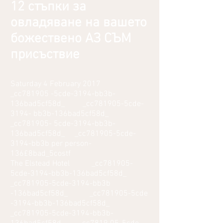
12 стъпки за
овладяване на вашето
божествено АЗ СЪМ
присъствие
Saturday 4 February 2017
_cc781905 -5cde-3194-bb3b-
136bad5cf58d_ _cc781905-5cde-
3194- bb3b-136bad5cf58d_
_cc781905- 5cde-3194-bb3b-
136bad5cf58d_ _cc781905-5cde-
3194-bb3b per person-
136£8bad_5costf
The Elstead Hotel _cc781905-
5cde-3194-bb3b-136bad5cf58d_
_cc781905-5cde-3194-bb3b
-136bad5cf58d_ _cc781905-5cde
-3194-bb3b-136bad5cf58d_
_cc781905-5cde-3194-bb3b-