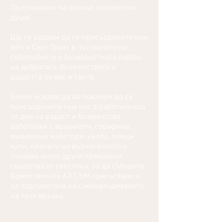
Призоваване на всички просветени
души!
Ще се радвам да се присъедините към
мен и Скот Грант в пътуването на
себелюбието и безкористната любов,
на добротата, блаженството и
радостта за вас и света.
Бихме искали да ви поканим да се
присъедините към нас в работилница
за ден на радост и блаженство,
работейки с архангели, серафими,
възнесени майстори, кълба, пеещи
купи, планети на възнесението и
толкова много други прекрасни
същества от светлина, за да събудите
Божественото АЗ СЪМ присъствие и
за подпомагане на самоовладяването
на тази връзка.