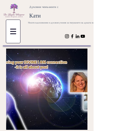
Духовни ченълинги с
Кати
Носете вдъхновение и духовни учения за пътуването на душата ви