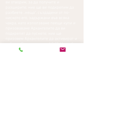
ви отворим, за да получите и
разширите; ние ще ви подкрепим да
разбиете „неща“, създадени от по-
ниското его, задържани във всяка
чакра, като използваме пеещи купи и
призоваваме Архангелите да ви
подкрепят да пуснете; ние ще
призовем Архангелите да активират и
събудят Божественото АЗ СЪМ в себе
си, помагайки с разбирането и
връзката с Божествената същност на
това кой сте; ние ще ви помогнем да
овладеете по-високите измерения на
сърцето и ще ви помогнем да се
отпуснете и да се доверите без
съпротива, за да овладеете
изобилието чрез любов чрез
локализиране на вашата духовна
същност; ние ще ви помогнем да
закотвите вашето Божествено АЗ СЪМ
в човешкото аз, като работите с
Майсторите на 12-те лъча и да бъдете