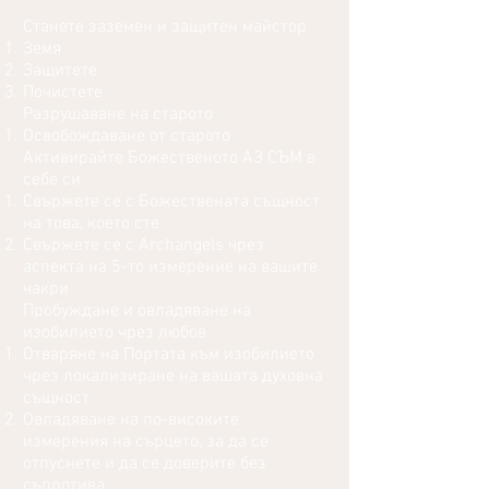
Станете заземен и защитен майстор
Земя
Защитете
Почистете
Разрушаване на старото
Освобождаване от старото
Активирайте Божественото АЗ СЪМ в
себе си
Свържете се с Божествената същност
на това, което сте
Свържете се с Archangels чрез
аспекта на 5-то измерение на вашите
чакри
Пробуждане и овладяване на
изобилието чрез любов
Отваряне на Портата към изобилието
чрез локализиране на вашата духовна
същност
Овладяване на по-високите
измерения на сърцето, за да се
отпуснете и да се доверите без
съпротива