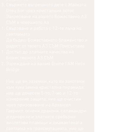
Свържете вътрешното дете с Майката
Отец Бог чрез кристалния лотос
Закрепване на вашето Божествено АЗ
СЪМ в човешкото Аз
Свързване и работа с 12-те лъча на
светлината
Да бъдеш Божественото блаженство и
радост от твоето АЗ СЪМ Присъствие
Достъп до златните качества на
Божественото АЗ СЪМ
Зареждане на вашия Divine I AM Helix
Bridge
Ние ще ви заземим, като ви закотвим
към куха земна кристална пирамида;
ние ще донесем 5-то, 7-мо и 12-то
измерение защита; ние ще очистим
чрез призоваване на Архангел
Гавриил, огнени дракони, саламандри
и еднорози и златните сребърни
виолетови пламъци и диамантената
светлина на трансмутацията; ние ще