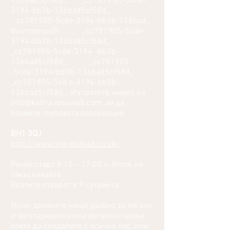
136bad5cf58d_ _cc7819 05-5cde-
3194-bb3b-136bad5cf58d_
_cc781905-5cde-3194-bb3b-158bad_
Bournemouth _cc781905-5cde-
3194-bb3b-136bad5cf58d_
_cc781905-5cde-3194 -bb3b-
136bad5cf58d_ _cc781905
-5cde-3194-bb3b-136bad5cf58d_
_cc781905-5cd e-3194-bb3b-
136bad5cf58d_ Изпратете имейл на
info@kathycrosswell.com
, за да
поемете груповата резервация
BH1 3QJ
http://www.the-elstead.co.uk/
Ранен старт 9:15 – 17:00 ч. Моля, не
закъснявайте
Вратите отварят в 9 сутринта
Моля, донесете нещо удобно за лягане
и вегетарианска или веганска храна,
която да споделите с всички нас, или