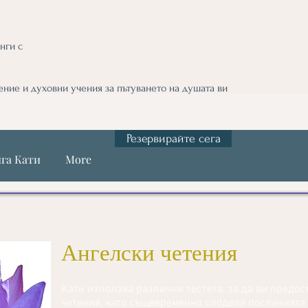
нги с
ние и духовни учения за пътуването на душата ви
Резервирайте сега
га Кати
More
Ангелски четения
Кати използва различни тестета, за да ви предо
четения, като същевременно споделя посланията н