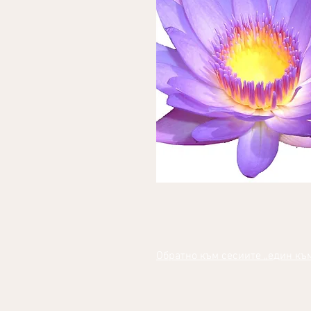
Обратно към сесиите „един към