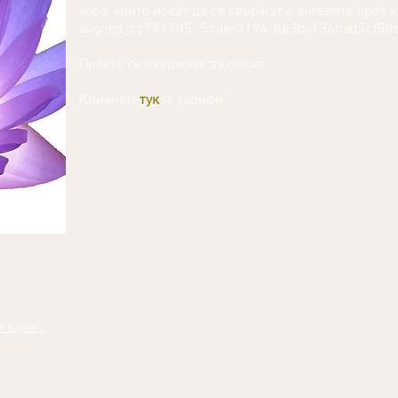
хора, които искат да се свържат с ангелите чрез 
aligned_cc781905- 5cde-3194-bb3b-136bad5cf58
Просто се свържете за сесия.
Кликнете
тук
за тарифи
 един“.