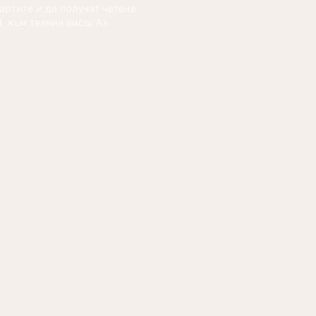
картите и да получат четене
d_към техния висш Аз.