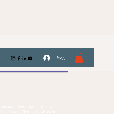
Вход
стави канализирани ангелски
а картите. Тези четения са за