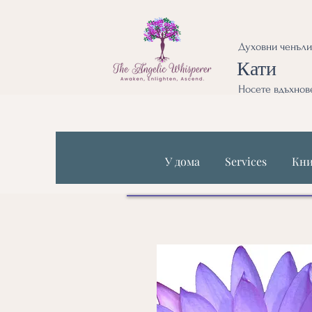
Духовни ченъли
Кати
Носете вдъхнове
У дома
Services
Кни