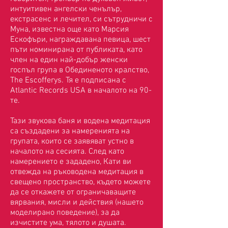
интуитивен ангелски ченълър,
екстрасенс и лечител, си сътрудничи с
Муна, известна още като Марсия
Ескофъри, награждавана певица, шест
пъти номинирана от публиката, като
член на един най-добър женски
госпъл група в Обединеното кралство,
The Escofferys. Тя е подписана с
Atlantic Records USA в началото на 90-
те.
Тази звукова баня и водена медитация
са създадени за намеренията на
групата, които се заявяват устно в
началото на сесията. След като
намерението е зададено, Кати ви
отвежда на ръководена медитация в
свещено пространство, където можете
да се откажете от ограничаващите
вярвания, мисли и действия (нашето
моделирано поведение), за да
изчистите ума, тялото и душата.