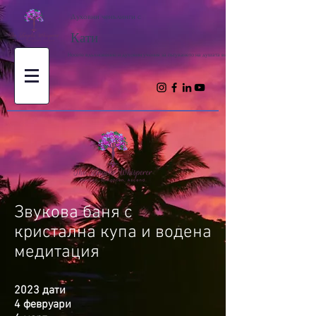
Духовни ченълинги с
Кати
Носете вдъхновение и духовни учения за пътуването на душата ви
Звукова баня с
кристална купа и водена
медитация
2023 дати
4 февруари