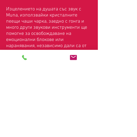
Изцелението на душата със звук с
Muna, използвайки кристалните
пеещи чаши чарка, заедно с гонга и
много други звукови инструменти ще
помогне за освобождаване на
емоционални блокове или
наранявания, независимо дали са от
миналото или настоящето, за да
постигнете баланс, позволявайки ви
да се отпуснете още по-дълбоко.
Местата са ограничени, така че, моля,
регистрирайте се сега. Ще бъдете
помолени да платите £20, за да
резервирате вашето място
За всякакви въпроси се свържете с
Кати на
07769 317306
.
В партньорство с
Муна Светлина,
Звуков Лечител