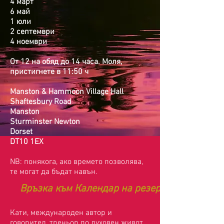
4 март
6 май
1 юли
2 септември
4 ноември
От 12 на обяд до 14 часа. Моля,
пристигнете в 11:50 ч
Manston & Hammoon Village Hall
Shaftesbury Road
Manston
Sturminster Newton
Dorset
DT10 1EX
NB: понякога, ако времето позволява,
те могат да бъдат навън.
Връзка към Календар на резервациите
Кати, международен автор и
говорител, треньор по духовен живот,