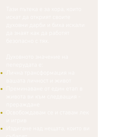
Тази пътека е за хора, които
искат да открият своите
духовни дарби и биха искали
да знаят как да работят
безопасно с тях.
Духовното значение на
пеперудата е:
Лична трансформация на
вашата личност и живот
Преминаване от един етап в
живота ви към следващия -
прераждане
Освобождавам се и ставам лек
и игрив
Издигане над нещата, които ви
събарят