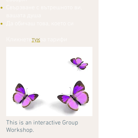
Свързване с вътрешното ви,
вашата душа
Да обичаш това, което си
Кликнете
тук
за тарифи
This is an interactive Group
Workshop.