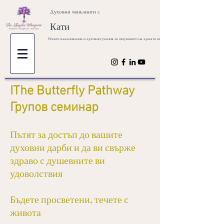
Духовни ченълинги с
Кати
Носете вдъхновение и духовни учения за пътуването на душата ви
IThe Butterfly Pathway
Групов семинар
Пътят за достъп до вашите
духовни дарби и да ви свърже
здраво с душевните ви
удоволствия
Бъдете просветени, течете с
живота