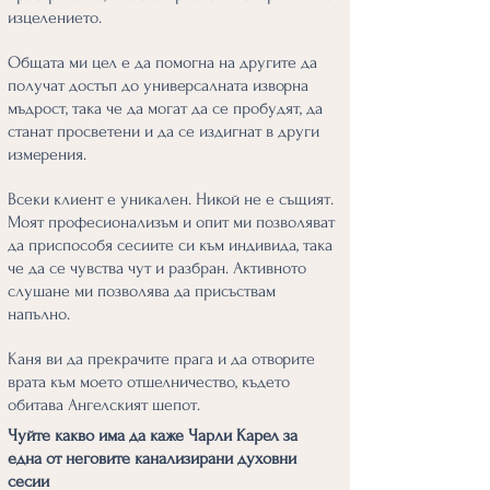
изцелението.
Общата ми цел е да помогна на другите да
получат достъп до универсалната изворна
мъдрост, така че да могат да се пробудят, да
станат просветени и да се издигнат в други
измерения.
Всеки клиент е уникален. Никой не е същият.
Моят професионализъм и опит ми позволяват
да приспособя сесиите си към индивида, така
че да се чувства чут и разбран. Активното
слушане ми позволява да присъствам
напълно.
Каня ви да прекрачите прага и да отворите
врата към моето отшелничество, където
обитава Ангелският шепот.
Чуйте какво има да каже Чарли Карел за
една от неговите канализирани духовни
сесии