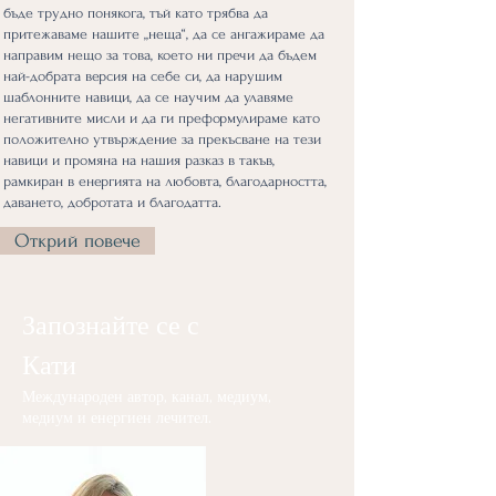
бъде трудно понякога, тъй като трябва да
притежаваме нашите „неща“, да се ангажираме да
направим нещо за това, което ни пречи да бъдем
най-добрата версия на себе си, да нарушим
шаблонните навици, да се научим да улавяме
негативните мисли и да ги преформулираме като
положително утвърждение за прекъсване на тези
навици и промяна на нашия разказ в такъв,
рамкиран в енергията на любовта, благодарността,
даването, добротата и благодатта.
Открий повече
Запознайте се с
Кати
Международен автор, канал, медиум,
медиум и енергиен лечител.