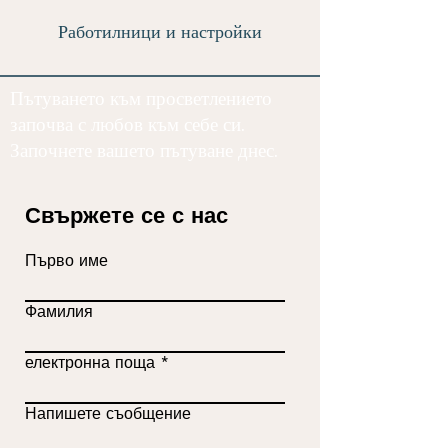
Работилници и настройки
Пътуването към просветлението
започва с любов към себе си.
Започнете вашето пътуване днес.
Свържете се с нас
Първо име
Фамилия
електронна поща
Напишете съобщение