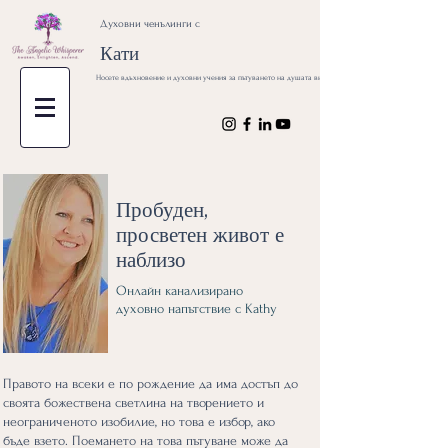
Духовни ченълинги с
Кати
Носете вдъхновение и духовни учения за пътуването на душата ви
Пробуден,
просветен живот е
наблизо
Онлайн канализирано
духовно напътствие с Kathy
Правото на всеки е по рождение да има достъп до
своята божествена светлина на творението и
неограниченото изобилие, но това е избор, ако
бъде взето. Поемането на това пътуване може да