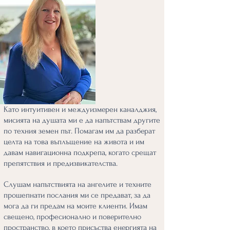
Като интуитивен и междуизмерен каналджия,
мисията на душата ми е да напътствам другите
по техния земен път. Помагам им да разберат
целта на това въплъщение на живота и им
давам навигационна подкрепа, когато срещат
препятствия и предизвикателства.
Слушам напътствията на ангелите и техните
прошепнати послания ми се предават, за да
мога да ги предам на моите клиенти. Имам
свещено, професионално и поверително
пространство, в което присъства енергията на