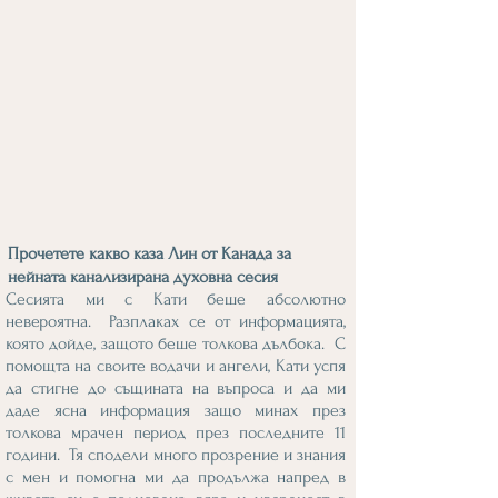
Прочетете какво каза Лин от Канада за
нейната канализирана духовна сесия
Сесията ми с Кати беше абсолютно
невероятна. Разплаках се от информацията,
която дойде, защото беше толкова дълбока. С
помощта на своите водачи и ангели, Кати успя
да стигне до същината на въпроса и да ми
даде ясна информация защо минах през
толкова мрачен период през последните 11
години. Тя сподели много прозрение и знания
с мен и помогна ми да продължа напред в