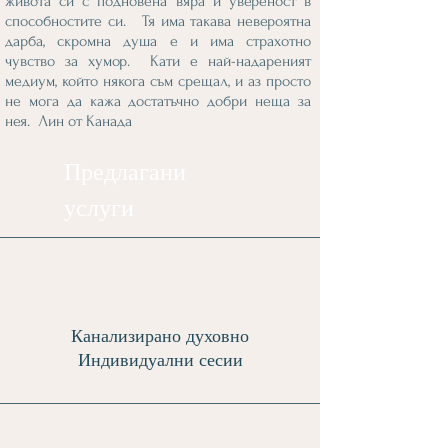
живота си с подновена вяра и увереност в
способностите си. Тя има такава невероятна
дарба, скромна душа е и има страхотно
чувство за хумор. Кати е най-надареният
медиум, който някога съм срещал, и аз просто
не мога да кажа достатъчно добри неща за
нея.
Лин от Канада
Предлагани
услуги
Канализирано духовно
Индивидуални сесии